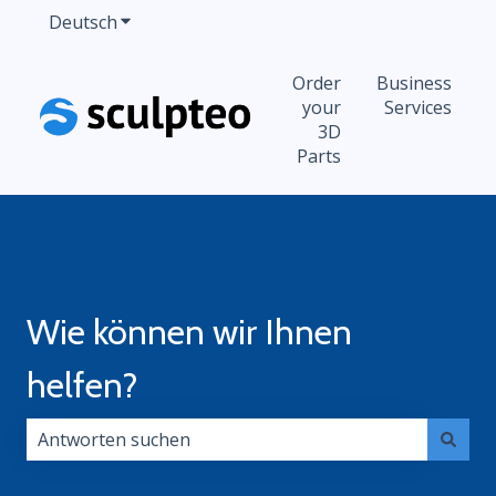
Deutsch
Untermenü für Übersetzungen anzeigen
Order
Business
your
Services
3D
Parts
Wie können wir Ihnen
helfen?
Es gibt keine Vorschläge, da das Suchfeld leer ist.