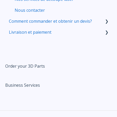
Nous contacter
Comment commander et obtenir un devis?
Livraison et paiement
Votre compte
Préparer vos fichiers 3D
Livraison
Transférer vos fichiers
Prix
Corriger et améliorer vos fichiers grâce à nos
Order your 3D Parts
outils
Commander
Business Services