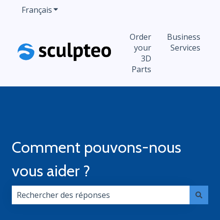
Français
Afficher le sous-menu pour les traductions
Order
Business
your
Services
3D
Parts
Comment pouvons-nous
vous aider ?
Il n'y a aucune suggestion car le champ de recherche 