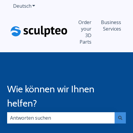
Deutsch
Untermenü für Übersetzungen anzeigen
Order
Business
your
Services
3D
Parts
Wie können wir Ihnen
helfen?
Es gibt keine Vorschläge, da das Suchfeld leer ist.